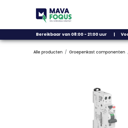
Overslaan naar inhoud
Ons assortiment
Bereikbaar
​
van 08:00 - 21:00 uur | V
Alle producten
Groepenkast componenten