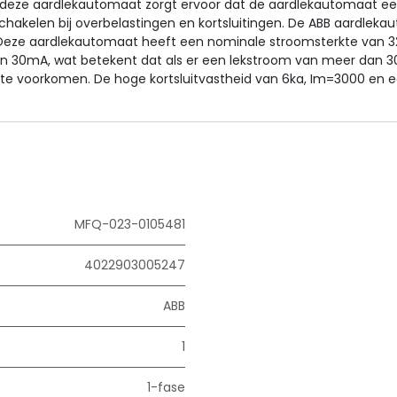
deze aardlekautomaat zorgt ervoor dat de aardlekautomaat een 
itschakelen bij overbelastingen en kortsluitingen. De ABB aardl
 Deze aardlekautomaat heeft een nominale stroomsterkte van 3
n 30mA, wat betekent dat als er een lekstroom van meer dan 3
e voorkomen. De hoge kortsluitvastheid van 6ka, Im=3000 en e
MFQ-023-0105481
4022903005247
ABB
1
1-fase