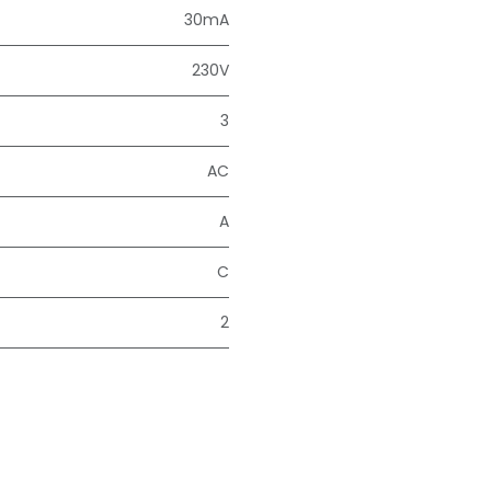
30mA
230V
3
AC
A
C
2