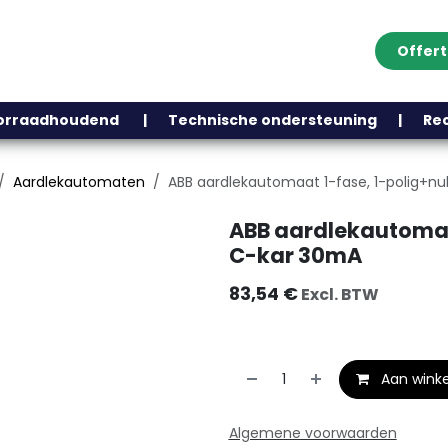
Offer
Klantenservice
Over ons
Webshop
Blog
Contact
Help
oorraadhoudend | Technische ondersteuning | Recht
Aardlekautomaten
ABB aardlekautomaat 1-fase, 1-polig+n
ABB aardlekautomaat
C-kar 30mA
83,54
€
Excl. BTW
Aan wink
Algemene voorwaarden