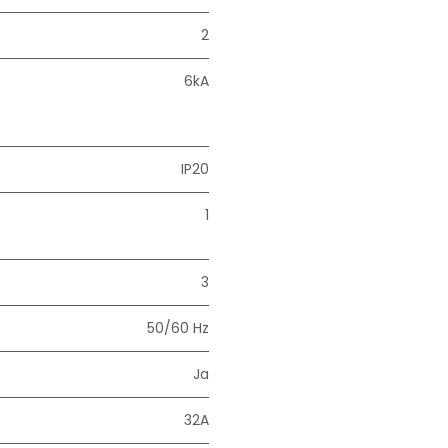
2
6kA
IP20
1
3
50/60 Hz
Ja
32A