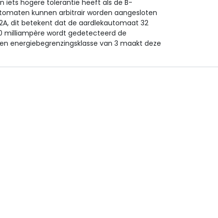
iets hogere tolerantie heeft als de B-
ekautomaten kunnen arbitrair worden aangesloten
2A, dit betekent dat de aardlekautomaat 32
0 milliampère wordt gedetecteerd de
en energiebegrenzingsklasse van 3 maakt deze