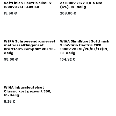
SoftFinish Electric slimFix
et 1000V 2872 0,8-5 Nm
1000V 3251 T40x150
(6%), 14-delig
15,60
€
209,00
€
WERA Schroevendraaierset
WIHA SlimBitset Softfinish
met wisselklingenset
SlimVario Electric 2831
Kraftform Kompakt VDE 26-
1000V VDE SL/PH/PZ/TX/IN,
delig
19-delig
95,00
€
104,92
€
WIHA Inbussleutelset
Classic kort gezwart 350,
10-delig
8,26
€