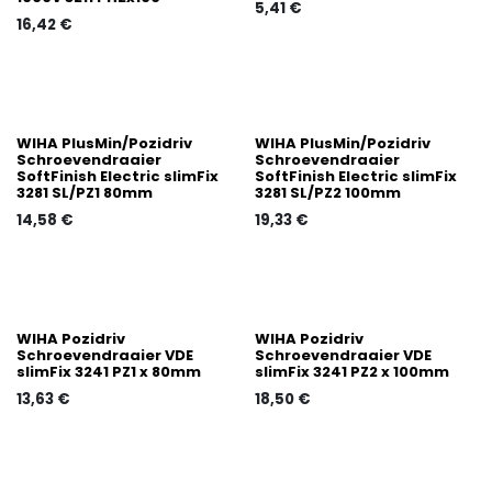
5,41
€
16,42
€
WIHA PlusMin/Pozidriv
WIHA PlusMin/Pozidriv
Schroevendraaier
Schroevendraaier
SoftFinish Electric slimFix
SoftFinish Electric slimFix
3281 SL/PZ1 80mm
3281 SL/PZ2 100mm
14,58
€
19,33
€
WIHA Pozidriv
WIHA Pozidriv
Schroevendraaier VDE
Schroevendraaier VDE
slimFix 3241 PZ1 x 80mm
slimFix 3241 PZ2 x 100mm
13,63
€
18,50
€