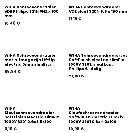
WIHA Schroevendraaier
WIHA Schroevendraaier
VDE Phillips 321N PH2 x 100
VDE sleuf 320N 6,5 x 150 mm
mm
11,16
€
10,46
€
WIHA Schroevendraaier
WIHA Schroevendraaierset
met bitmagazijn LiftUp
SoftFinish electric slimFix
electric 6mm slimBits
1000V 3201, sleufkop,
Phillips 6-delig
59,84
€
51,40
€
WIHA
WIHA
Sleufschroevendraaier
Sleufschroevendraaier
SoftFinish Electric slimFix
SoftFinish Electric slimFix
1000V 3201 0.6x3.5x100
1000V 3201 0.8x4.0x100
9,19
€
10,96
€