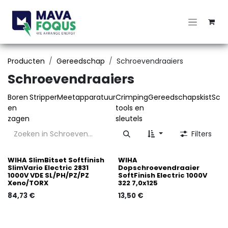
Overslaan naar inhoud
Producten
Gereedschap
Schroevendraaiers
Schroevendraaiers
Boren
Stripper
Meetapparatuur
Crimping
Gereedschapskist
Schr
en
tools en
zagen
sleutels
Filters
WIHA SlimBitset Softfinish
WIHA
SlimVario Electric 2831
Dopschroevendraaier
1000V VDE SL/PH/PZ/PZ
SoftFinish Electric 1000V
Xeno/TORX
322 7,0x125
84,73
€
13,50
€