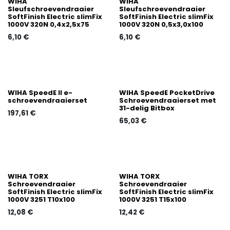
WIHA
WIHA
Sleufschroevendraaier
Sleufschroevendraaier
SoftFinish Electric slimFix
SoftFinish Electric slimFix
1000V 320N 0,4x2,5x75
1000V 320N 0,5x3,0x100
6,10
€
6,10
€
WIHA SpeedE II e-
WIHA SpeedE PocketDrive
schroevendraaierset
Schroevendraaierset met
31-delig Bitbox
197,61
€
65,03
€
WIHA TORX
WIHA TORX
Schroevendraaier
Schroevendraaier
SoftFinish Electric slimFix
SoftFinish Electric slimFix
1000V 3251 T10x100
1000V 3251 T15x100
12,08
€
12,42
€