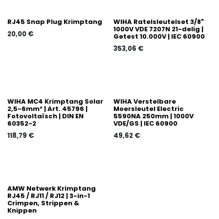
RJ45 Snap Plug Krimptang
WIHA Ratelsleutelset 3/8"
1000V VDE 7207N 21-delig |
20,00
€
Getest 10.000V | IEC 60900
353,06
€
WIHA MC4 Krimptang Solar
WIHA Verstelbare
2,5-6mm² | Art. 45796 |
Moersleutel Electric
Fotovoltaïsch | DIN EN
5590NA 250mm | 1000V
60352-2
VDE/GS | IEC 60900
118,79
€
49,62
€
AMW Netwerk Krimptang
RJ45 / RJ11 / RJ12 | 3-in-1
Crimpen, Strippen &
Knippen