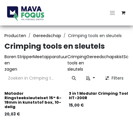
Overslaan naar inhoud
Producten
Gereedschap
Crimping tools en sleutels
Crimping tools en sleutels
Boren
Stripper
Meetapparatuur
Crimping
Gereedschapskist
Schr
en
tools en
zagen
sleutels
Filters
Matador
3 in 1 Modular Crimping Tool
Ringsteeksleutelset 15° 6-
HT-200R
19mm in kunststof box, 10-
15,00
€
delig
20,03
€