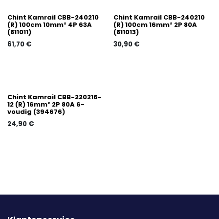
Chint Kamrail CBB-240210
Chint Kamrail CBB-240210
(R) 100cm 10mm² 4P 63A
(R) 100cm 16mm² 2P 80A
(811011)
(811013)
61,70
€
30,90
€
Chint Kamrail CBB-220216-
12 (R) 16mm² 2P 80A 6-
voudig (394676)
24,90
€