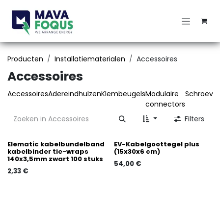
Overslaan naar inhoud
Producten
Installatiematerialen
Accessoires
Accessoires
Accessoires
Adereindhulzen
Klembeugels
Modulaire
Schroeve
connectors
Filters
Elematic kabelbundelband
EV-Kabelgoottegel plus
kabelbinder tie-wraps
(15x30x6 cm)
140x3,5mm zwart 100 stuks
54,00
€
2,33
€