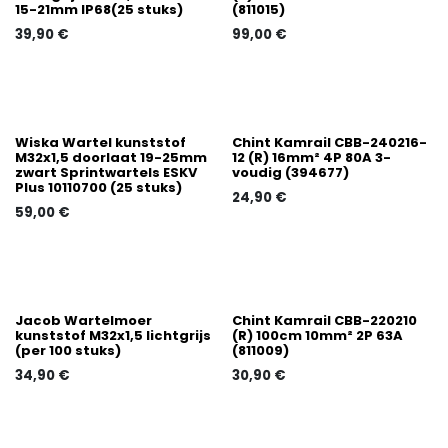
15-21mm IP68(25 stuks)
(811015)
39,90
€
99,00
€
Wiska Wartel kunststof
Chint Kamrail CBB-240216-
M32x1,5 doorlaat 19-25mm
12 (R) 16mm² 4P 80A 3-
zwart Sprintwartels ESKV
voudig (394677)
Plus 10110700 (25 stuks)
24,90
€
59,00
€
Jacob Wartelmoer
Chint Kamrail CBB-220210
kunststof M32x1,5 lichtgrijs
(R) 100cm 10mm² 2P 63A
(per 100 stuks)
(811009)
34,90
€
30,90
€