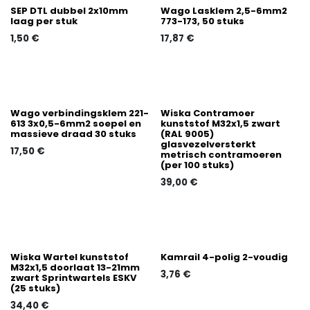
SEP DTL dubbel 2x10mm
Wago Lasklem 2,5-6mm2
laag per stuk
773-173, 50 stuks
1,50
€
17,87
€
Wago verbindingsklem 221-
Wiska Contramoer
613 3x0,5-6mm2 soepel en
kunststof M32x1,5 zwart
massieve draad 30 stuks
(RAL 9005)
glasvezelversterkt
17,50
€
metrisch contramoeren
(per 100 stuks)
39,00
€
Wiska Wartel kunststof
Kamrail 4-polig 2-voudig
M32x1,5 doorlaat 13-21mm
3,76
€
zwart Sprintwartels ESKV
(25 stuks)
34,40
€