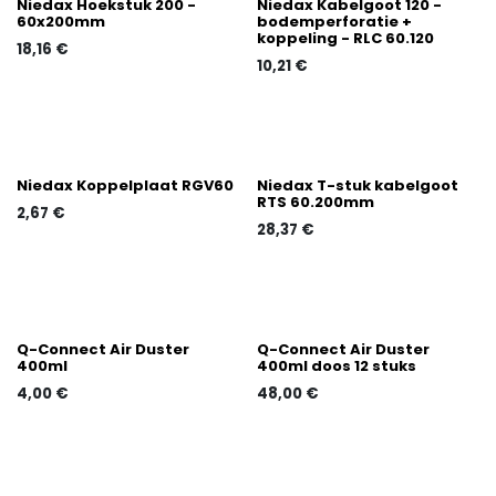
Niedax Hoekstuk 200 -
Niedax Kabelgoot 120 -
60x200mm
bodemperforatie +
koppeling - RLC 60.120
18,16
€
10,21
€
Niedax Koppelplaat RGV60
Niedax T-stuk kabelgoot
RTS 60.200mm
2,67
€
28,37
€
Q-Connect Air Duster
Q-Connect Air Duster
400ml
400ml doos 12 stuks
4,00
€
48,00
€