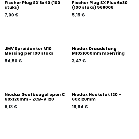
Fischer Plug SX 8x40 (100
Fischer Plug SX Plus 6x30
stuks)
(100 stuks) 568006
7,00
€
5,15
€
JMV Spreidanker M10
Niedax Draadstang
Messing per 100 stuks
M10x1000mm moer/ring
54,50
€
3,47
€
Niedax Gootbeugel open C
Niedax Hoekstuk 120 -
60x120mm - ZCB-V 120
60x120mm
8,13
€
15,64
€