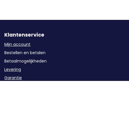
Klantenservice
Mijn account
Bestellen en betalen
Betaalmogelijkheden
Levering
Garantie
Service
Retourzendingen / Annuleren
Contact
Categorieën
Groepenkast componenten