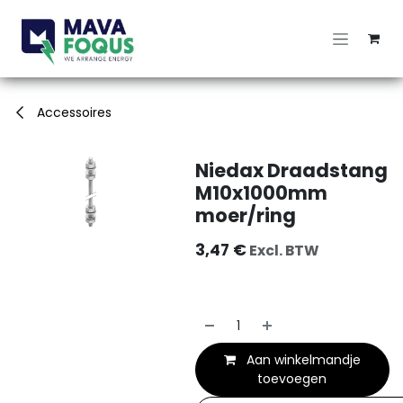
Overslaan naar inhoud
Accessoires
Niedax Draadstang
M10x1000mm
moer/ring
3,47
€
Excl. BTW
Aan winkelmandje
toevoegen