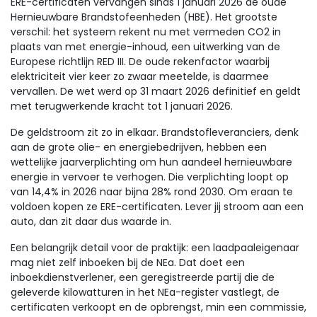
ERE-certificaten vervangen sinds 1 januari 2026 de oude
Hernieuwbare Brandstofeenheden (HBE). Het grootste
verschil: het systeem rekent nu met vermeden CO2 in
plaats van met energie-inhoud, een uitwerking van de
Europese richtlijn RED III. De oude rekenfactor waarbij
elektriciteit vier keer zo zwaar meetelde, is daarmee
vervallen. De wet werd op 31 maart 2026 definitief en geldt
met terugwerkende kracht tot 1 januari 2026.
De geldstroom zit zo in elkaar. Brandstofleveranciers, denk
aan de grote olie- en energiebedrijven, hebben een
wettelijke jaarverplichting om hun aandeel hernieuwbare
energie in vervoer te verhogen. Die verplichting loopt op
van 14,4% in 2026 naar bijna 28% rond 2030. Om eraan te
voldoen kopen ze ERE-certificaten. Lever jij stroom aan een
auto, dan zit daar dus waarde in.
Een belangrijk detail voor de praktijk: een laadpaaleigenaar
mag niet zelf inboeken bij de NEa. Dat doet een
inboekdienstverlener, een geregistreerde partij die de
geleverde kilowatturen in het NEa-register vastlegt, de
certificaten verkoopt en de opbrengst, min een commissie,