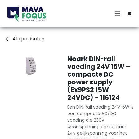
Overslaan naar inhoud
Alle producten
Noark DIN-rail
voeding 24V 15W –
compacte DC
power supply
(Ex9PS2 15W
24VDC) – 116124
Een DIN-rail voeding 24V 15W is
een compacte AC/DC
voeding die 230V
wisselspanning omzet naar
24V gelijkspanning voor het