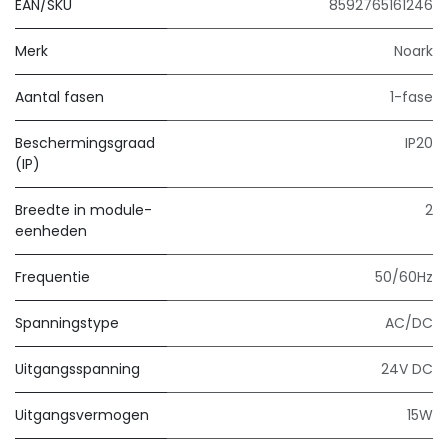
EAN/SKU
8592765161246
Merk
Noark
Aantal fasen
1-fase
Beschermingsgraad
IP20
(IP)
Breedte in module-
2
eenheden
Frequentie
50/60Hz
Spanningstype
AC/DC
Uitgangsspanning
24V DC
Uitgangsvermogen
15W