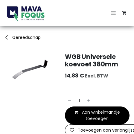
Overslaan naar inhoud
Gereedschap
WGB Universele
koevoet 380mm
14,88
€
Excl. BTW
Aan winkelmandje
toevoegen
Toevoegen aan verlanglijs