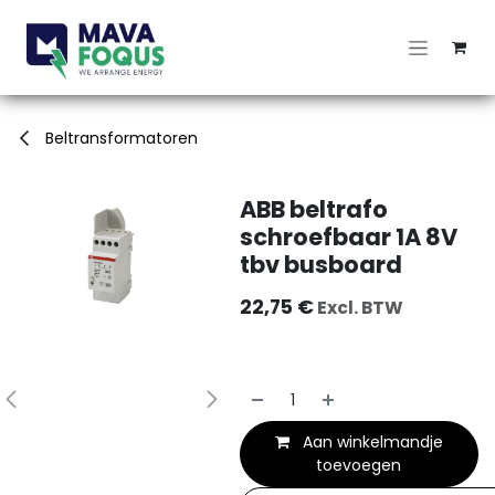
Overslaan naar inhoud
Beltransformatoren
ABB beltrafo
schroefbaar 1A 8V
tbv busboard
22,75
€
Excl. BTW
Aan winkelmandje
toevoegen