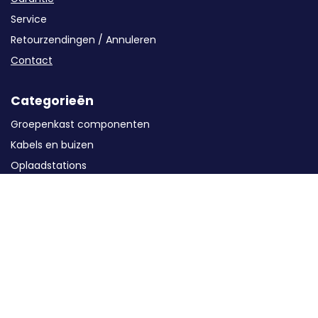
Service
Retourzendingen / Annuleren
Contact
Categorieën
Groepenkast componenten
Kabels en buizen
Oplaadstations
Solar
Energieopslag
Installatiematerialen
Gereedschap
MAVA Foqus
WK-Actie