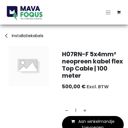
Overslaan naar inhoud
Installatiekabels
H07RN-F 5x4mm²
neopreen kabel flex
Top Cable | 100
meter
500,00
€
Excl. BTW
Aan winkelmandje
toevoegen