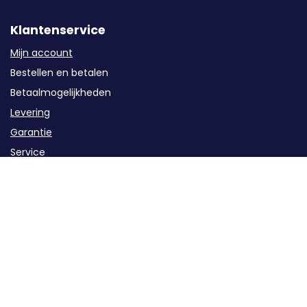
Klantenservice
Mijn account
Bestellen en betalen
Betaalmogelijkheden
Levering
Garantie
Service
Retourzendingen / Annuleren
Contact
Categorieën
Groepenkast componenten
Kabels en buizen
Oplaadstations