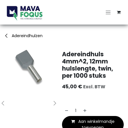
Overslaan naar inhoud
Adereindhulzen
Adereindhuls
4mm^2, 12mm
hulslengte, twin,
per 1000 stuks
45,00
€
Excl. BTW
Aan winkelmandje
toevoegen