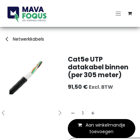
Overslaan naar inhoud
Netwerkkabels
Cat5e UTP
datakabel binnen
(per 305 meter)
91,50
€
Excl. BTW
Aan winkelmandje
toevoegen