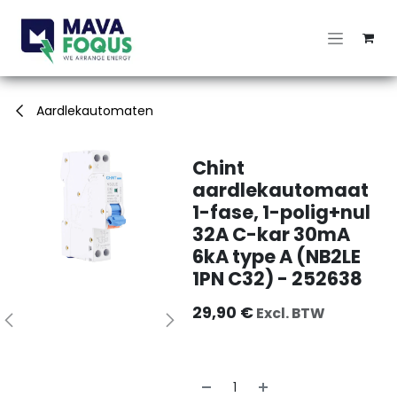
Overslaan naar inhoud
Aardlekautomaten
Chint
aardlekautomaat
1-fase, 1-polig+nul
32A C-kar 30mA
6kA type A (NB2LE
1PN C32) - 252638
29,90
€
Excl. BTW