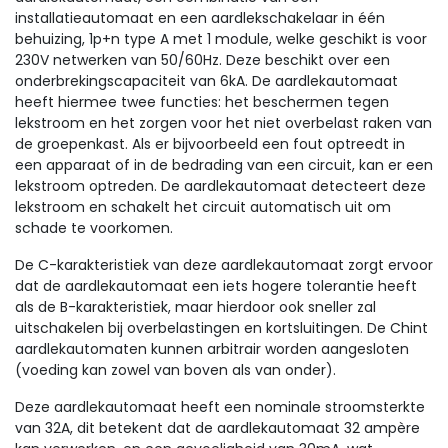
installatieautomaat en een aardlekschakelaar in één
behuizing, 1p+n type A met 1 module, welke geschikt is voor
230V netwerken van 50/60Hz. Deze beschikt over een
onderbrekingscapaciteit van 6kA. De aardlekautomaat
heeft hiermee twee functies: het beschermen tegen
lekstroom en het zorgen voor het niet overbelast raken van
de groepenkast. Als er bijvoorbeeld een fout optreedt in
een apparaat of in de bedrading van een circuit, kan er een
lekstroom optreden. De aardlekautomaat detecteert deze
lekstroom en schakelt het circuit automatisch uit om
schade te voorkomen.
De C-karakteristiek van deze aardlekautomaat zorgt ervoor
dat de aardlekautomaat een iets hogere tolerantie heeft
als de B-karakteristiek, maar hierdoor ook sneller zal
uitschakelen bij overbelastingen en kortsluitingen. De Chint
aardlekautomaten kunnen arbitrair worden aangesloten
(voeding kan zowel van boven als van onder).
Deze aardlekautomaat heeft een nominale stroomsterkte
van 32A, dit betekent dat de aardlekautomaat 32 ampère