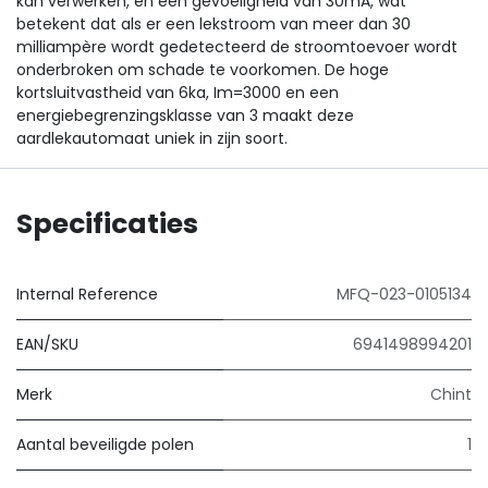
kan verwerken, en een gevoeligheid van 30mA, wat
betekent dat als er een lekstroom van meer dan 30
milliampère wordt gedetecteerd de stroomtoevoer wordt
onderbroken om schade te voorkomen. De hoge
kortsluitvastheid van 6ka, Im=3000 en een
energiebegrenzingsklasse van 3 maakt deze
aardlekautomaat uniek in zijn soort.
Specificaties
Internal Reference
MFQ-023-0105134
EAN/SKU
6941498994201
Merk
Chint
Aantal beveiligde polen
1