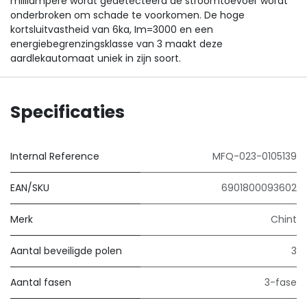
milliampère wordt gedetecteerd de stroomtoevoer wordt
onderbroken om schade te voorkomen. De hoge
kortsluitvastheid van 6ka, Im=3000 en een
energiebegrenzingsklasse van 3 maakt deze
aardlekautomaat uniek in zijn soort.
Specificaties
Internal Reference
MFQ-023-0105139
EAN/SKU
6901800093602
Merk
Chint
Aantal beveiligde polen
3
Aantal fasen
3-fase