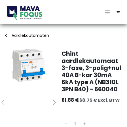
Overslaan naar inhoud
Aardlekautomaten
Chint
aardlekautomaat
3-fase, 3-polig+nul
40A B-kar 30mA
6kA type A (NB310L
3PN B40) - 660040
61,88
€
68,75
€
Excl. BTW