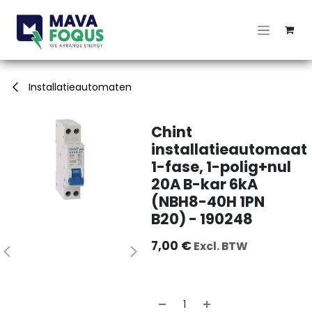
Overslaan naar inhoud
Installatieautomaten
Chint
installatieautomaat
1-fase, 1-polig+nul
20A B-kar 6kA
(NBH8-40H 1PN
B20) - 190248
7,00
€
Excl. BTW