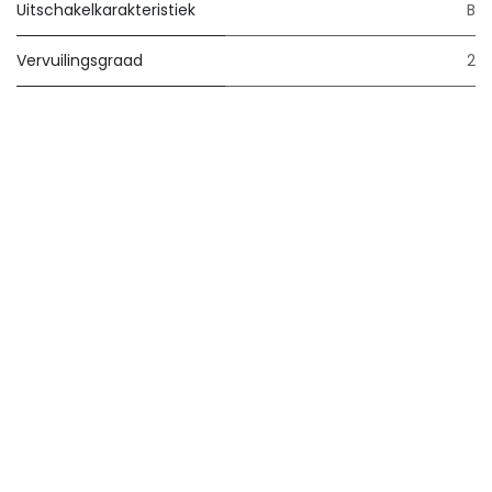
Uitschakelkarakteristiek
B
Vervuilingsgraad
2