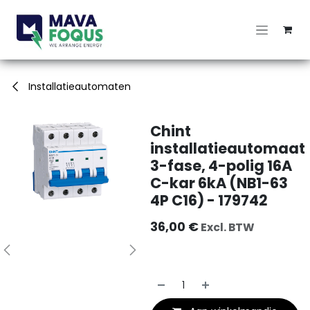
Overslaan naar inhoud
Installatieautomaten
Chint
installatieautomaat
3-fase, 4-polig 16A
C-kar 6kA (NB1-63
4P C16) - 179742
36,00
€
Excl. BTW