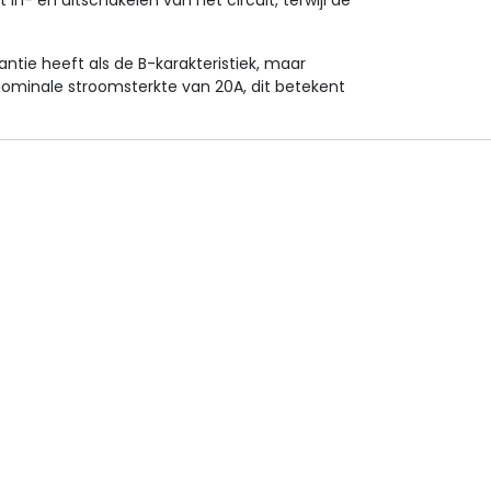
in- en uitschakelen van het circuit, terwijl de
ntie heeft als de B-karakteristiek, maar
 nominale stroomsterkte van 20A, dit betekent