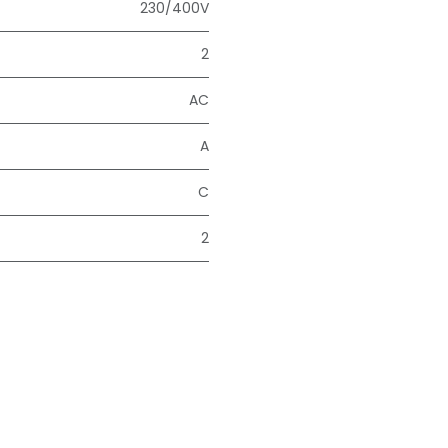
230/400V
2
AC
A
C
2