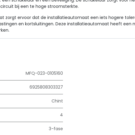
 een schakelaar en een beveiliging. De schakelaar zorgt voor het 
 circuit bij een te hoge stroomsterkte.
t zorgt ervoor dat de installatieautomaat een iets hogere tolera
elastingen en kortsluitingen. Deze installatieautomaat heeft een
rken.
MFQ-023-0105160
6925808303327
Chint
4
3-fase