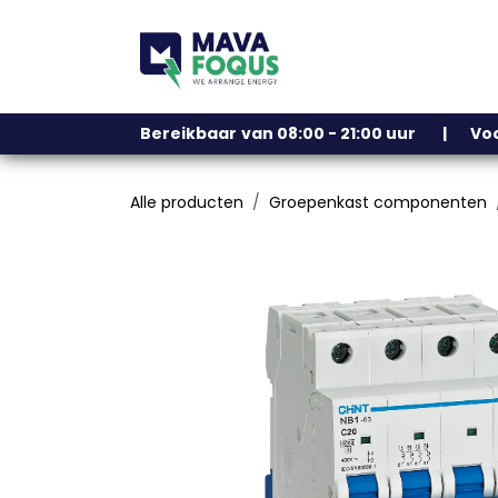
Overslaan naar inhoud
Ons assortiment
Bereikbaar
​
van 08:00 - 21:00 uur | V
Alle producten
Groepenkast componenten