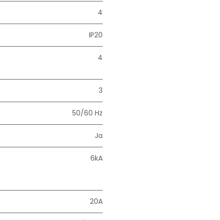
4
IP20
4
3
50/60 Hz
Ja
6kA
20A