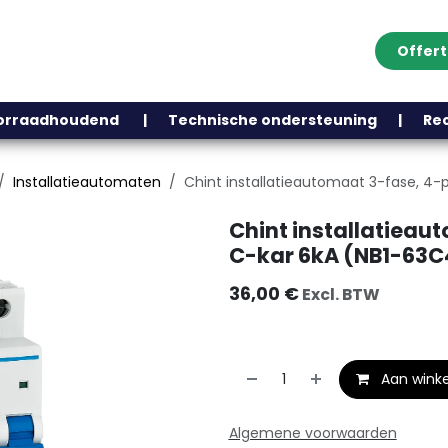
Offer
Klantenservice
Over ons
Webshop
Blog
Contact
Help
oorraadhoudend | Technische ondersteuning | Recht
Installatieautomaten
Chint installatieautomaat 3-fase, 4-
Chint installatieau
C-kar 6kA (NB1-63C
36,00
€
Excl. BTW
Aan wink
Algemene voorwaarden