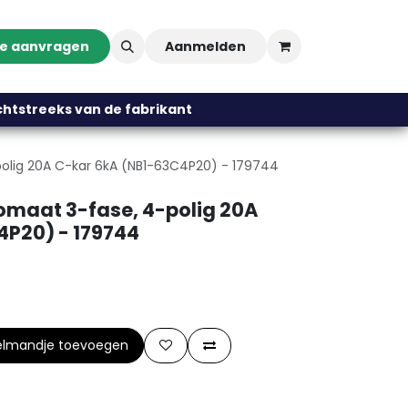
te aanvragen
Aanmelden
streeks van de fabrikant
polig 20A C-kar 6kA (NB1-63C4P20) - 179744
tomaat 3-fase, 4-polig 20A
4P20) - 179744
elmandje toevoegen