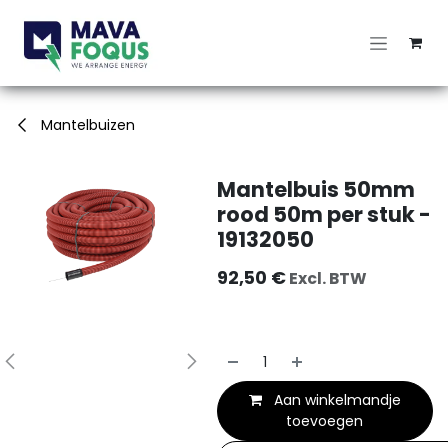
Overslaan naar inhoud
Mantelbuizen
Mantelbuis 50mm
rood 50m per stuk -
19132050
92,50
€
Excl. BTW
Aan winkelmandje
toevoegen