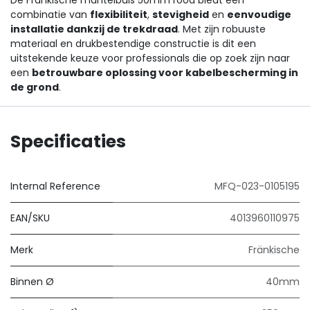
De Frankische mantelbuis 50mm rood biedt een
combinatie van
flexibiliteit
,
stevigheid
en
eenvoudige
installatie dankzij de trekdraad
. Met zijn robuuste
materiaal en drukbestendige constructie is dit een
uitstekende keuze voor professionals die op zoek zijn naar
een
betrouwbare oplossing voor kabelbescherming in
de grond
.
Specificaties
Internal Reference
MFQ-023-0105195
EAN/SKU
4013960110975
Merk
Fränkische
Binnen Ø
40mm