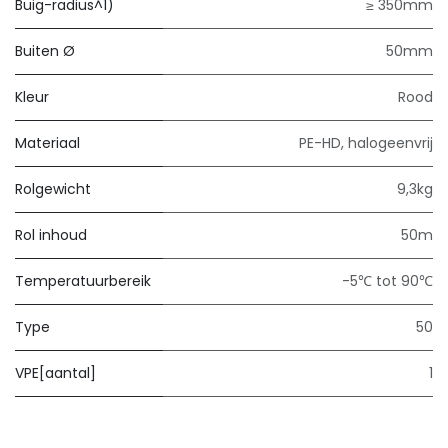
Buig-radius^1)
≥ 350mm
Buiten Ø
50mm
Kleur
Rood
Materiaal
PE-HD, halogeenvrij
Rolgewicht
9,3kg
Rol inhoud
50m
Temperatuurbereik
-5℃ tot 90℃
Type
50
VPE[aantal]
1