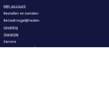
Mijn account
Bestellen en betalen
Betaalmogelijkheden
Levering
Garantie
Service
Retourzendingen / Annuleren
Contact
Categorieën
Groepenkast componenten
Kabels en buizen
Oplaadstations
Solar
Energieopslag