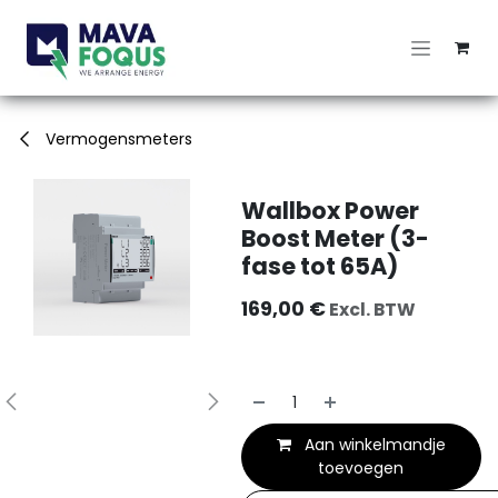
Overslaan naar inhoud
Vermogensmeters
Wallbox Power
Boost Meter (3-
fase tot 65A)
169,00
€
Excl. BTW
Aan winkelmandje
toevoegen