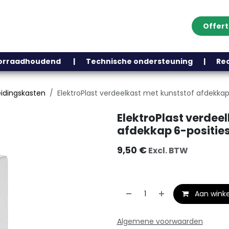
Offer
Klantenservice
Over ons
Webshop
Blog
Contact
Help
oorraadhoudend | Technische ondersteuning | Recht
eidingskasten
ElektroPlast verdeelkast met kunststof afdekka
ElektroPlast verdee
afdekkap 6-positie
9,50
€
Excl. BTW
Aan wink
Algemene voorwaarden