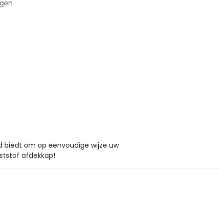
agen
id biedt om op eenvoudige wijze uw
ststof afdekkap!