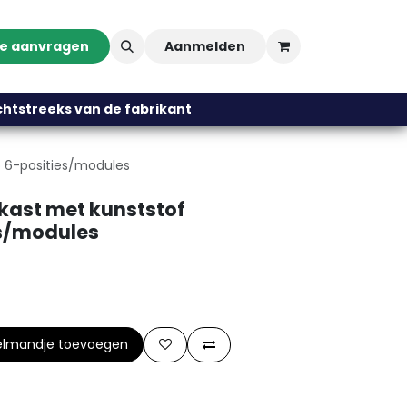
te aanvragen
Aanmelden
streeks van de fabrikant
p 6-posities/modules
lkast met kunststof
s/modules
elmandje toevoegen