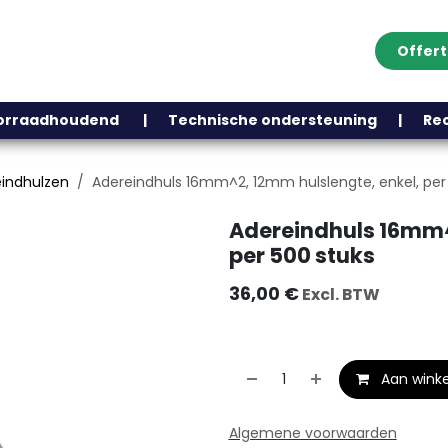
Offer
Klantenservice
Over ons
Webshop
Blog
Contact
Help
oorraadhoudend | Technische ondersteuning | Recht
indhulzen
Adereindhuls 16mm^2, 12mm hulslengte, enkel, per
Adereindhuls 16mm^
per 500 stuks
36,00
€
Excl. BTW
Aan wink
Algemene voorwaarden