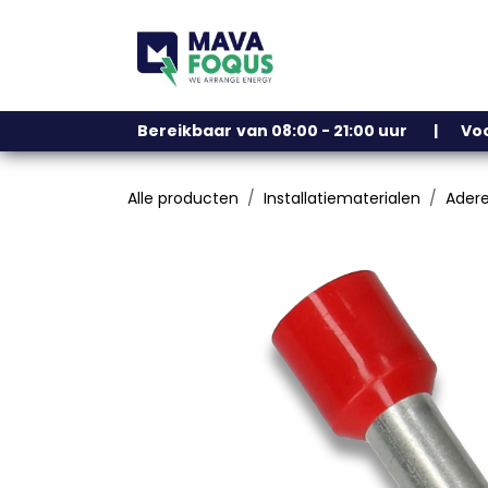
Overslaan naar inhoud
Ons assortiment
Bereikbaar
​
van 08:00 - 21:00 uur | V
Alle producten
Installatiematerialen
Adere