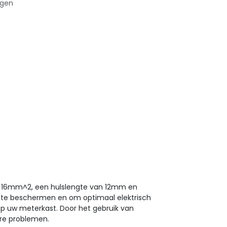
agen
n 16mm^2, een hulslengte van 12mm en
n, te beschermen en om optimaal elektrisch
p uw meterkast. Door het gebruik van
ere problemen.