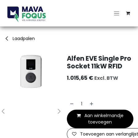
Overslaan naar inhoud
Laadpalen
Alfen EVE Single Pro
Socket 11kW RFID
1.015,65
€
Excl. BTW
Aan winkelmandje
toevoegen
Toevoegen aan verlanglijs