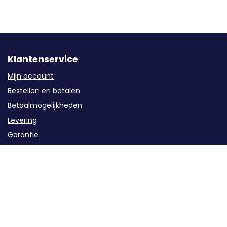
Klantenservice
Mijn account
Bestellen en betalen
Betaalmogelijkheden
Levering
Garantie
Service
Retourzendingen / Annuleren
Contact
Categorieën
Groepenkast componenten