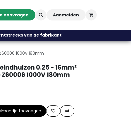
te aanvragen
Aanmelden
streeks van de fabrikant
ic Z60006 1000V 180mm
eindhulzen 0.25 - 16mm²
ic Z60006 1000V 180mm
elmandje toevoegen