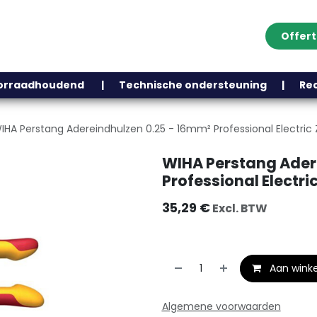
Offer
Klantenservice
Over ons
Webshop
Blog
Contact
Help
oorraadhoudend | Technische ondersteuning | Recht
IHA Perstang Adereindhulzen 0.25 - 16mm² Professional Electr
WIHA Perstang Ader
Professional Electr
35,29
€
Excl. BTW
Aan wink
Algemene voorwaarden