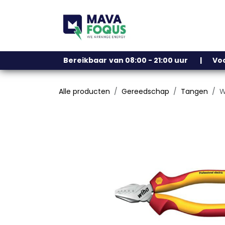
Overslaan naar inhoud
Ons assortiment
Bereikbaar
​
van 08:00 - 21:00 uur | V
Alle producten
Gereedschap
Tangen
W