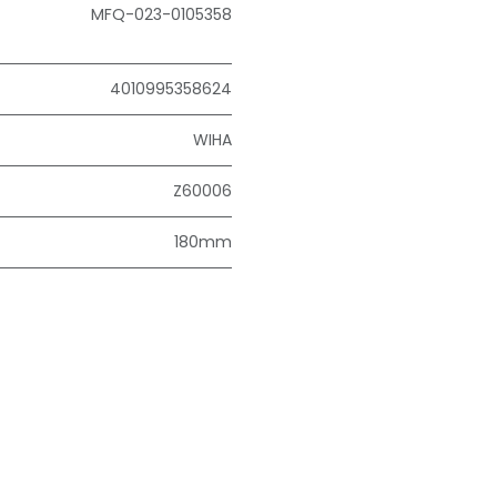
MFQ-023-0105358
4010995358624
WIHA
Z60006
180mm