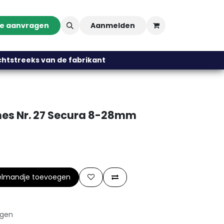
te aanvragen
Aanmelden
streeks van de fabrikant
mes Nr. 27 Secura 8-28mm
elmandje toevoegen
agen