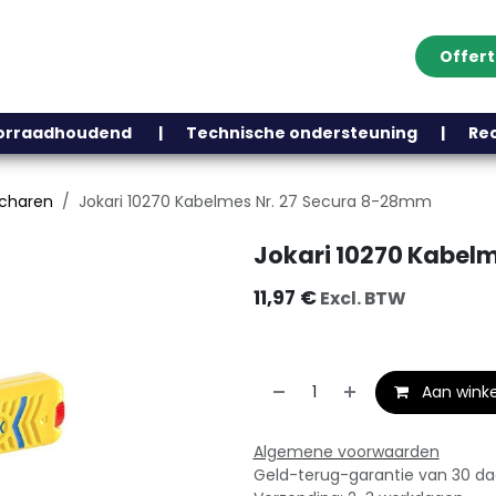
Offer
Klantenservice
Over ons
Webshop
Blog
Contact
Help
oorraadhoudend | Technische ondersteuning | Recht
charen
Jokari 10270 Kabelmes Nr. 27 Secura 8-28mm
Jokari 10270 Kabel
11,97
€
Excl. BTW
Aan wink
Algemene voorwaarden
Geld-terug-garantie van 30 d