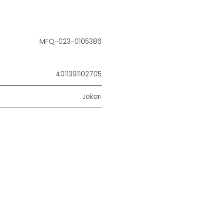
MFQ-023-0105386
4011391102705
Jokari