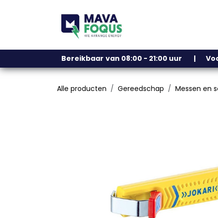
Overslaan naar inhoud
Ons assortiment
Bereikbaar
​
van 08:00 - 21:00 uur | V
Alle producten
Gereedschap
Messen en s