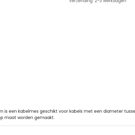
Verzending: 2-3 werkdagen
mm is een kabelmes geschikt voor kabels met een diameter t
 op maat worden gemaakt.