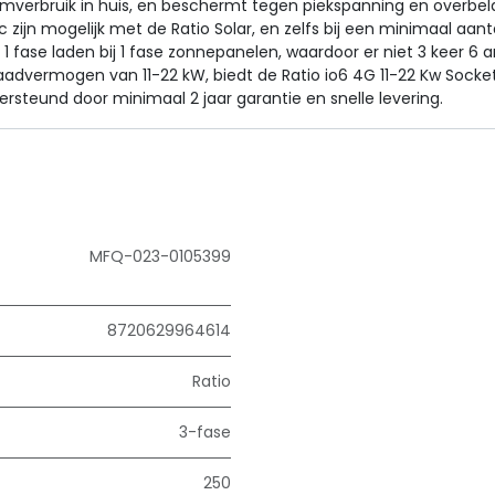
omverbruik in huis, en beschermt tegen piekspanning en overbela
ic zijn mogelijk met de Ratio Solar, en zelfs bij een minimaal aa
nd 1 fase laden bij 1 fase zonnepanelen, waardoor er niet 3 keer 
advermogen van 11-22 kW, biedt de Ratio io6 4G 11-22 Kw Socket
ersteund door minimaal 2 jaar garantie en snelle levering.
MFQ-023-0105399
8720629964614
Ratio
3-fase
250