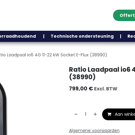
Offer
Klantenservice
Over ons
Webshop
Blog
Contact
Help
oorraadhoudend | Technische ondersteuning | Recht
tio Laadpaal io6 4G 11-22 kW Socket E-Flux (38990)
Ratio Laadpaal io6 
(38990)
799,00
€
Excl. BTW
Aan wink
Algemene voorwaarden