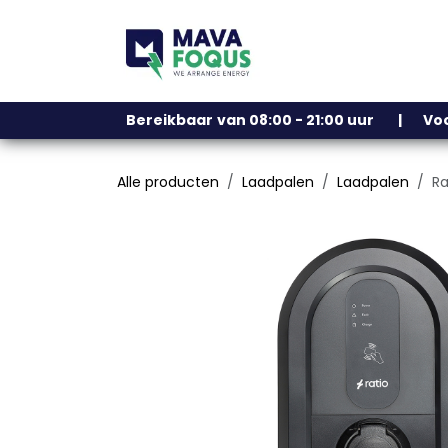
Overslaan naar inhoud
Ons assortiment
Bereikbaar
​
van 08:00 - 21:00 uur | V
Alle producten
Laadpalen
Laadpalen
Ra