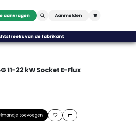
te aanvragen
Aanmelden
streeks van de fabrikant
4G 11-22 kW Socket E-Flux
elmandje toevoegen