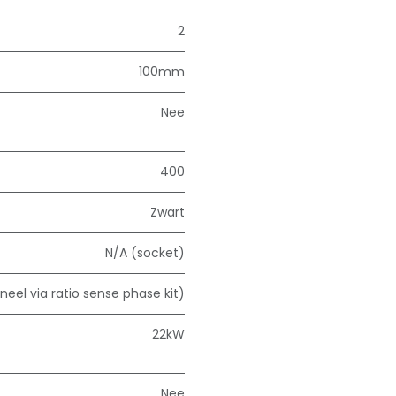
2
100mm
Nee
400
Zwart
N/A (socket)
neel via ratio sense phase kit)
22kW
Nee