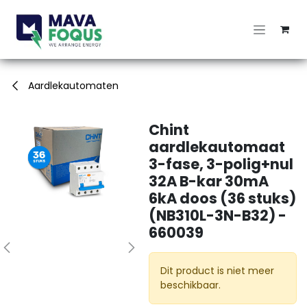
Overslaan naar inhoud
Aardlekautomaten
Chint
aardlekautomaat
3-fase, 3-polig+nul
32A B-kar 30mA
6kA doos (36 stuks)
(NB310L-3N-B32) -
660039
Dit product is niet meer
beschikbaar.