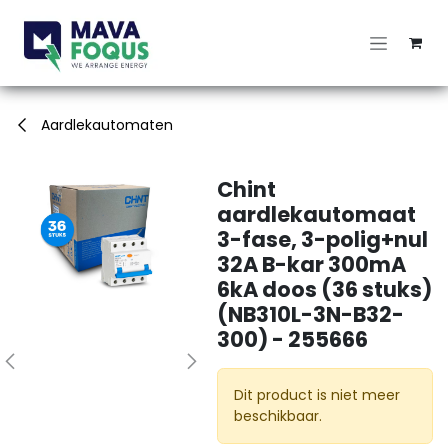
Overslaan naar inhoud
Aardlekautomaten
Chint
aardlekautomaat
3-fase, 3-polig+nul
32A B-kar 300mA
6kA doos (36 stuks)
(NB310L-3N-B32-
300) - 255666
Dit product is niet meer
beschikbaar.