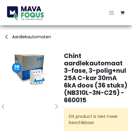
Overslaan naar inhoud
Aardlekautomaten
Chint
aardlekautomaat
3-fase, 3-polig+nul
25A C-kar 30mA
6kA doos (36 stuks)
(NB310L-3N-C25) -
660015
Dit product is niet meer
beschikbaar.