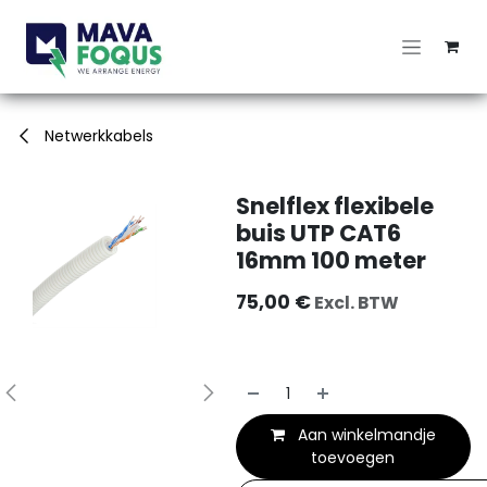
Overslaan naar inhoud
Netwerkkabels
Snelflex flexibele
buis UTP CAT6
16mm 100 meter
75,00
€
Excl. BTW
Aan winkelmandje
toevoegen