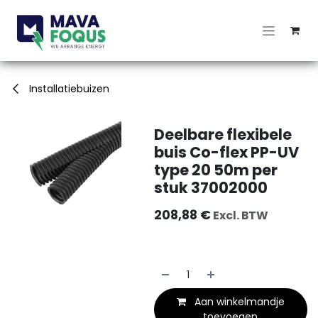
Overslaan naar inhoud
Installatiebuizen
Deelbare flexibele
buis Co-flex PP-UV
type 20 50m per
stuk 37002000
208,88
€
Excl. BTW
Aan winkelmandje
toevoegen