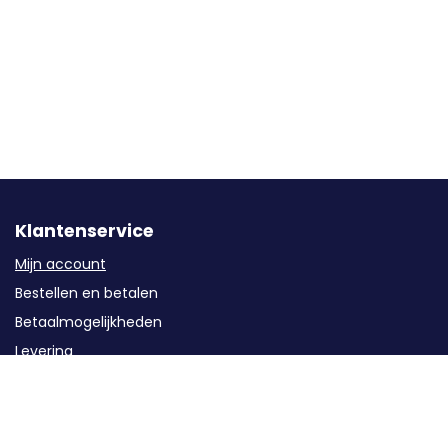
Klantenservice
Mijn account
Bestellen en betalen
Betaalmogelijkheden
Levering
Garantie
Service
Retourzendingen / Annuleren