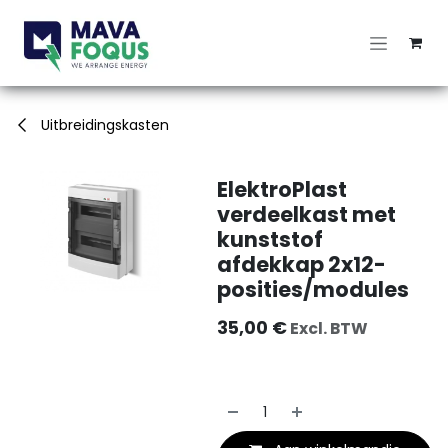
Overslaan naar inhoud
Uitbreidingskasten
ElektroPlast
verdeelkast met
kunststof
afdekkap 2x12-
posities/modules
35,00
€
Excl. BTW