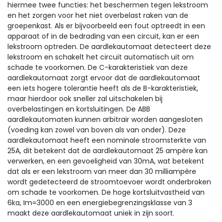
hiermee twee functies: het beschermen tegen lekstroom
en het zorgen voor het niet overbelast raken van de
groepenkast. Als er bijvoorbeeld een fout optreedt in een
apparaat of in de bedrading van een circuit, kan er een
lekstroom optreden. De aardlekautomaat detecteert deze
lekstroom en schakelt het circuit automatisch uit om
schade te voorkomen. De C-karakteristiek van deze
aardlekautomaat zorgt ervoor dat de aardlekautomaat
een iets hogere tolerantie heeft als de B-karakteristiek,
maar hierdoor ook sneller zal uitschakelen bij
overbelastingen en kortsluitingen. De ABB
aardlekautomaten kunnen arbitrair worden aangesloten
(voeding kan zowel van boven als van onder). Deze
aardlekautomaat heeft een nominale stroomsterkte van
25A, dit betekent dat de aardlekautomaat 25 ampère kan
verwerken, en een gevoeligheid van 30mA, wat betekent
dat als er een lekstroom van meer dan 30 milliampère
wordt gedetecteerd de stroomtoevoer wordt onderbroken
om schade te voorkomen. De hoge kortsluitvastheid van
6ka, Im=3000 en een energiebegrenzingsklasse van 3
maakt deze aardlekautomaat uniek in zijn soort.