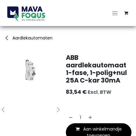
Overslaan naar inhoud
Aardlekautomaten
ABB
aardlekautomaat
1-fase, 1-polig+nul
25A C-kar 30mA
83,54
€
Excl. BTW
Aan winkelmandje
toevoegen