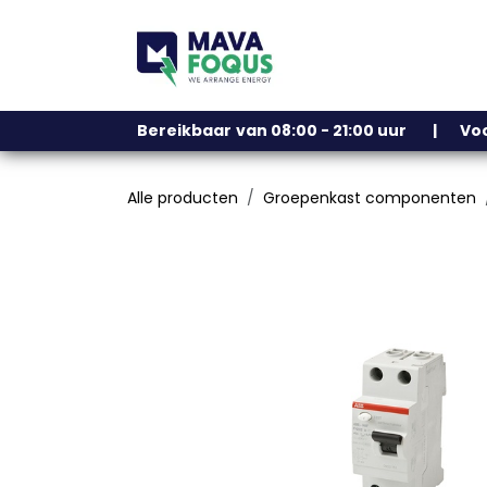
Overslaan naar inhoud
Ons assortiment
Bereikbaar
​
van 08:00 - 21:00 uur | V
Alle producten
Groepenkast componenten