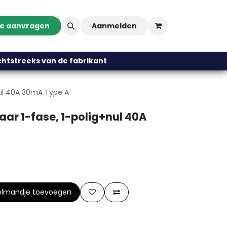
te aanvragen
Aanmelden
streeks van de fabrikant
nul 40A 30mA Type A
ar 1-fase, 1-polig+nul 40A
elmandje toevoegen