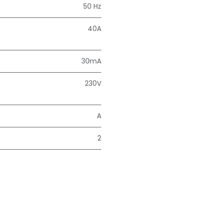
50 Hz
40A
30mA
230V
A
2