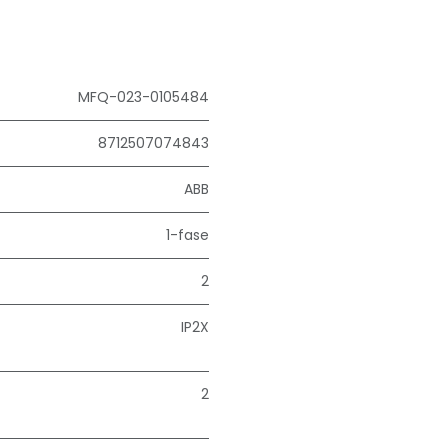
MFQ-023-0105484
8712507074843
ABB
1-fase
2
IP2X
2