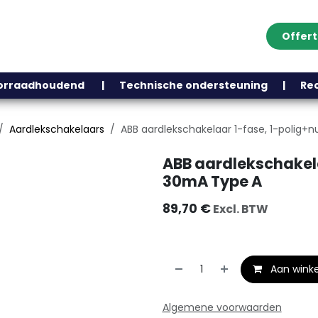
Offer
Klantenservice
Over ons
Webshop
Blog
Contact
Help
oorraadhoudend | Technische ondersteuning | Recht
Aardlekschakelaars
ABB aardlekschakelaar 1-fase, 1-polig+
ABB aardlekschakela
30mA Type A
89,70
€
Excl. BTW
Aan wink
Algemene voorwaarden