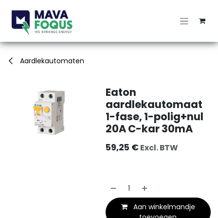
Overslaan naar inhoud
Aardlekautomaten
Eaton
aardlekautomaat
1-fase, 1-polig+nul
20A C-kar 30mA
59,25
€
Excl. BTW
Aan winkelmandje
toevoegen