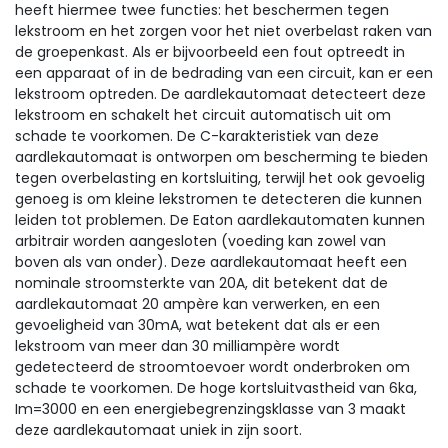
heeft hiermee twee functies: het beschermen tegen
lekstroom en het zorgen voor het niet overbelast raken van
de groepenkast. Als er bijvoorbeeld een fout optreedt in
een apparaat of in de bedrading van een circuit, kan er een
lekstroom optreden. De aardlekautomaat detecteert deze
lekstroom en schakelt het circuit automatisch uit om
schade te voorkomen. De C-karakteristiek van deze
aardlekautomaat is ontworpen om bescherming te bieden
tegen overbelasting en kortsluiting, terwijl het ook gevoelig
genoeg is om kleine lekstromen te detecteren die kunnen
leiden tot problemen. De Eaton aardlekautomaten kunnen
arbitrair worden aangesloten (voeding kan zowel van
boven als van onder). Deze aardlekautomaat heeft een
nominale stroomsterkte van 20A, dit betekent dat de
aardlekautomaat 20 ampère kan verwerken, en een
gevoeligheid van 30mA, wat betekent dat als er een
lekstroom van meer dan 30 milliampère wordt
gedetecteerd de stroomtoevoer wordt onderbroken om
schade te voorkomen. De hoge kortsluitvastheid van 6ka,
Im=3000 en een energiebegrenzingsklasse van 3 maakt
deze aardlekautomaat uniek in zijn soort.