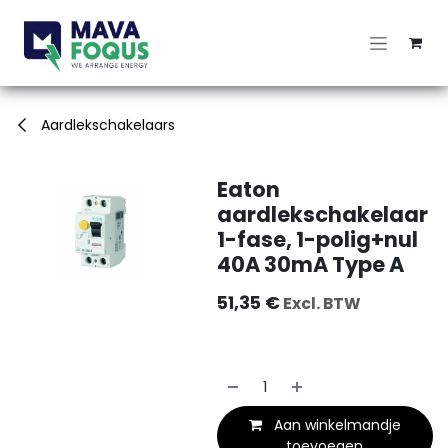
Overslaan naar inhoud
Aardlekschakelaars
Eaton
aardlekschakelaar
1-fase, 1-polig+nul
40A 30mA Type A
51,35
€
Excl. BTW
Aan winkelmandje
toevoegen