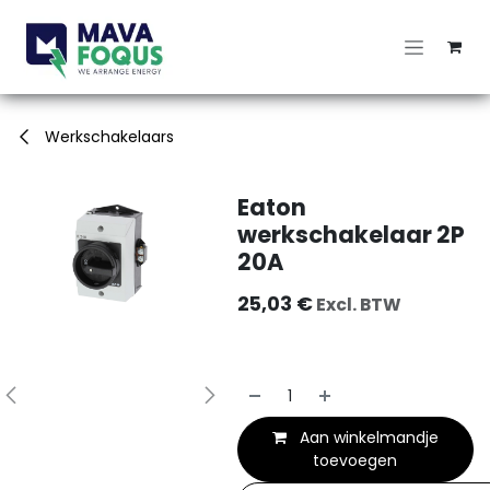
Overslaan naar inhoud
Werkschakelaars
Eaton
werkschakelaar 2P
20A
25,03
€
Excl. BTW
Aan winkelmandje
toevoegen