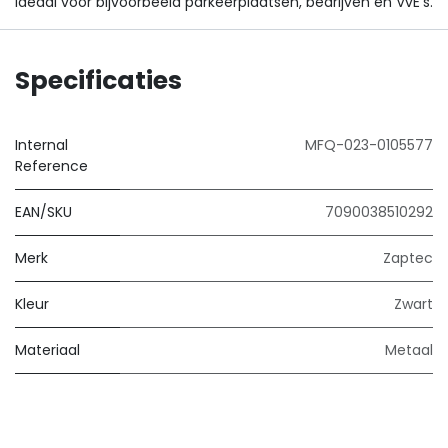
ideaal voor bijvoorbeeld parkeerplaatsen, bedrijven en VvE's.
Specificaties
Internal
MFQ-023-0105577
Reference
EAN/SKU
7090038510292
Merk
Zaptec
Kleur
Zwart
Materiaal
Metaal