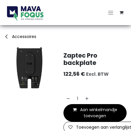
Overslaan naar inhoud
Accessoires
Zaptec Pro
backplate
122,56
€
Excl. BTW
Aan winkelmandje
toevoegen
Toevoegen aan verlanglijs