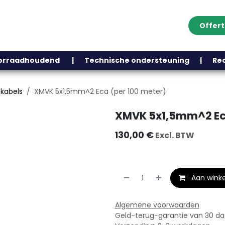
Offer
Klantenservice
Over ons
Webshop
Blog
Contact
Help
oorraadhoudend | Technische ondersteuning | Recht
ekabels
XMVK 5x1,5mm^2 Eca (per 100 meter)
XMVK 5x1,5mm^2 Eca
130,00
€
Excl. BTW
Aan wink
Algemene voorwaarden
Geld-terug-garantie van 30 d