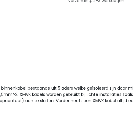
Verzending: 2-3 werkdagen
binnenkabel bestaande uit 5 aders welke geïsoleerd zijn door 
5mm^2. XMVK kabels worden gebruikt bij lichte installaties zoals
ontact) aan te sluiten. Verder heeft een XMVK kabel altijd ee