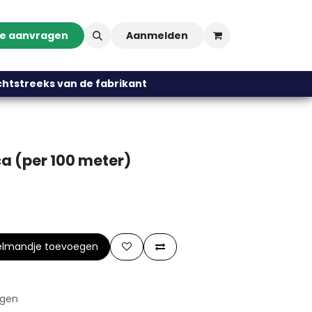
te aanvragen
Aanmelden
streeks van de fabrikant
 (per 100 meter)
elmandje toevoegen
agen