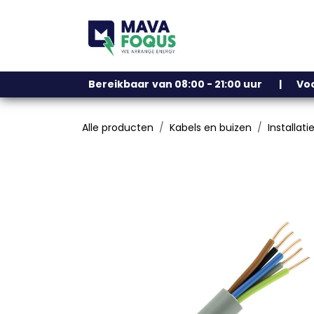
Overslaan naar inhoud
Ons assortiment
Bereikbaar
​
van 08:00 - 21:00 uur | V
Alle producten
Kabels en buizen
Installati