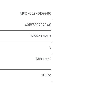
MFQ-023-0105580
4018730282340
MAVA Foqus
5
1,5mm^2
100m