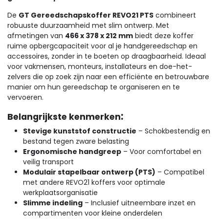
De
GT Gereedschapskoffer REVO21 PTS
combineert
robuuste duurzaamheid met slim ontwerp. Met
afmetingen van
466 x 378 x 212 mm
biedt deze koffer
ruime opbergcapaciteit voor al je handgereedschap en
accessoires, zonder in te boeten op draagbaarheid. Ideaal
voor vakmensen, monteurs, installateurs en doe-het-
zelvers die op zoek zijn naar een efficiënte en betrouwbare
manier om hun gereedschap te organiseren en te
vervoeren.
:
Belangrijkste kenmerken
Stevige kunststof constructie
– Schokbestendig en
bestand tegen zware belasting
Ergonomische handgreep
– Voor comfortabel en
veilig transport
Modulair stapelbaar ontwerp (PTS)
– Compatibel
met andere REVO21 koffers voor optimale
werkplaatsorganisatie
Slimme indeling
– Inclusief uitneembare inzet en
compartimenten voor kleine onderdelen