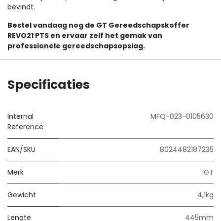
bevindt.
Bestel vandaag nog de GT Gereedschapskoffer
REVO21 PTS en ervaar zelf het gemak van
professionele gereedschapsopslag.
Specificaties
Internal
MFQ-023-0105630
Reference
EAN/SKU
8024482187235
Merk
GT
Gewicht
4,1kg
Lengte
445mm