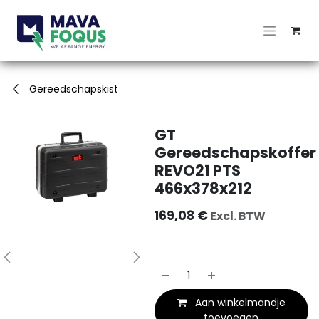
Overslaan naar inhoud
Gereedschapskist
GT
Gereedschapskoffer
REVO21 PTS
466x378x212
169,08
€
Excl. BTW
Aan winkelmandje
toevoegen