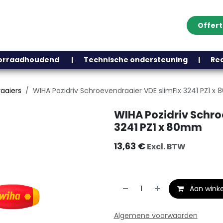
Offer
Klantenservice
Over ons
Webshop
Blog
Contact
Help
oorraadhoudend | Technische ondersteuning | Recht
aaiers
WIHA Pozidriv Schroevendraaier VDE slimFix 3241 PZ1 
WIHA Pozidriv Schro
3241 PZ1 x 80mm
13,63
€
Excl. BTW
Aan wink
Algemene voorwaarden