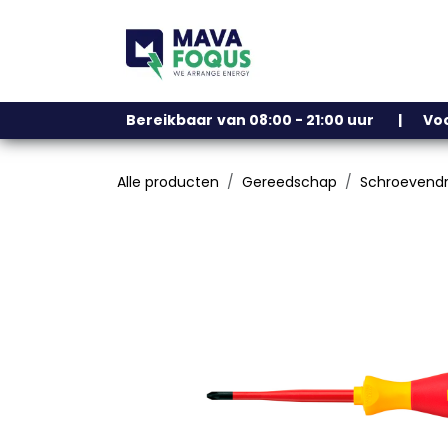
Overslaan naar inhoud
Ons assortiment
Bereikbaar
​
van 08:00 - 21:00 uur | V
Alle producten
Gereedschap
Schroevendr