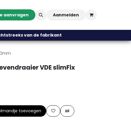
te aanvragen
Aanmelden
streeks van de fabrikant
x 80mm
evendraaier VDE slimFix
elmandje toevoegen