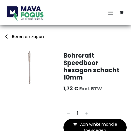
Overslaan naar inhoud
Boren en zagen
Bohrcraft
Speedboor
hexagon schacht
10mm
1,73
€
Excl. BTW
Aan winkelmandje
toevoegen