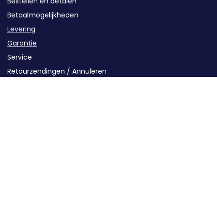
Bestellen en betalen
Betaalmogelijkheden
Levering
Garantie
Service
Retourzendingen / Annuleren
Contact
Categorieën
Groepenkast componenten
Kabels en buizen
Oplaadstations
Solar
Energieopslag
Installatiematerialen
Gereedschap