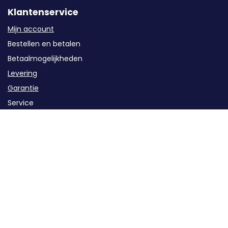
Klantenservice
Mijn account
Bestellen en betalen
Betaalmogelijkheden
Levering
Garantie
Service
Retourzendingen / Annuleren
Contact
Categorieën
Groepenkast componenten
Kabels en buizen
Oplaadstations
Solar