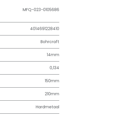
MFQ-023-0105686
4014691228410
Bohrcraft
14mm
0,134
150mm
210mm
Hardmetaal