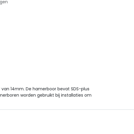
agen
r van 14mm. De hamerboor bevat SDS-plus
erboren worden gebruikt bij installaties om