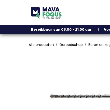
Overslaan naar inhoud
Ons assortiment
Bereikbaar
​
van 08:00 - 21:00 uur | V
Alle producten
Gereedschap
Boren en za