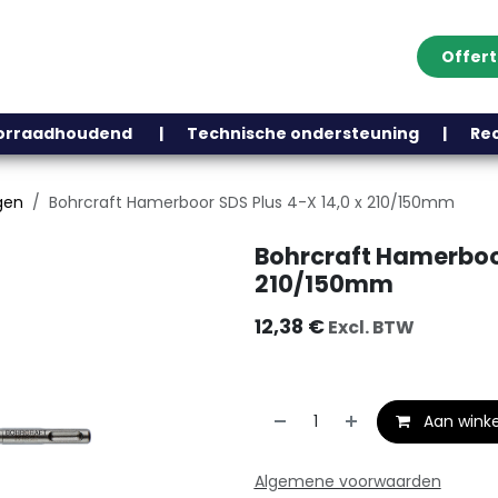
Offer
Klantenservice
Over ons
Webshop
Blog
Contact
Help
oorraadhoudend | Technische ondersteuning | Recht
gen
Bohrcraft Hamerboor SDS Plus 4-X 14,0 x 210/150mm
Bohrcraft Hamerboor
210/150mm
12,38
€
Excl. BTW
Aan wink
Algemene voorwaarden