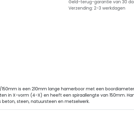
Geld-terug-garantie van 30 d
Verzending: 2-3 werkdagen
 210/150mm is een 210mm lange hamerboor met een boordiamete
nten in X-vorm (4-X) en heeft een spiraallengte van 150mm. Ham
s beton, steen, natuursteen en metselwerk.