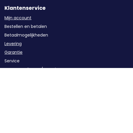
Klantenservice
Mijn account
Bestellen en betalen
Betaalmogelijkheden
Levering
Garantie
Service
Retourzendingen / Annuleren
Contact
Categorieën
Groepenkast componenten
Kabels en buizen
Oplaadstations
Solar