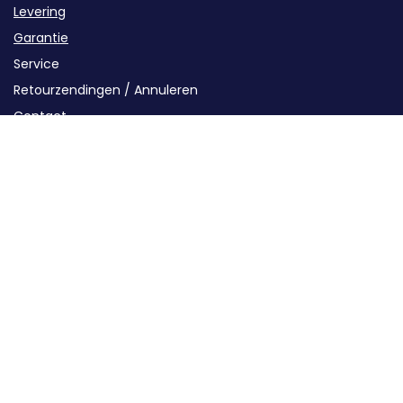
Levering
Garantie
Service
Retourzendingen / Annuleren
Contact
Categorieën
Groepenkast componenten
Kabels en buizen
Oplaadstations
Solar
Energieopslag
Installatiematerialen
Gereedschap