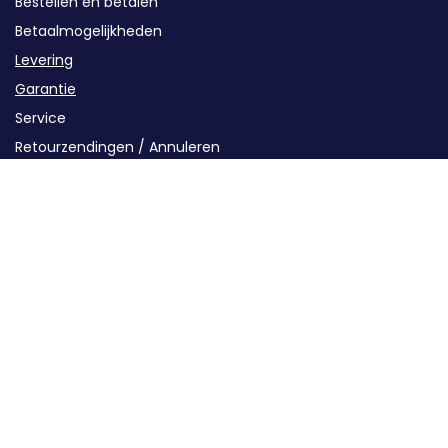
Bestellen en betalen
Betaalmogelijkheden
Levering
Garantie
Service
Retourzendingen / Annuleren
Contact
Categorieën
Groepenkast componenten
Kabels en buizen
Oplaadstations
Solar
Energieopslag
Installatiematerialen
Gereedschap