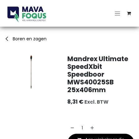
Overslaan naar inhoud
Boren en zagen
Mandrex Ultimate
SpeedXbit
Speedboor
MWS40025SB
25x406mm
8,31
€
Excl. BTW