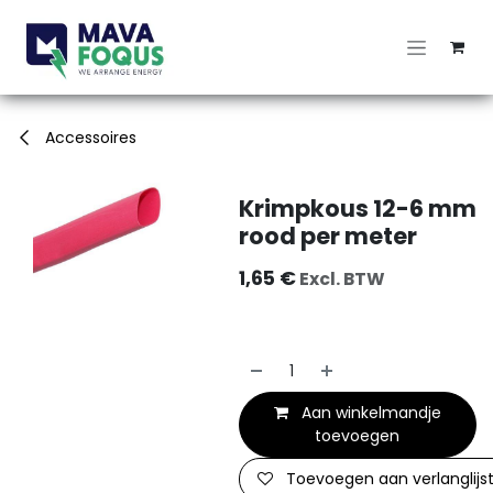
Overslaan naar inhoud
Accessoires
Krimpkous 12-6 mm
rood per meter
1,65
€
Excl. BTW
Aan winkelmandje
toevoegen
Toevoegen aan verlanglijs