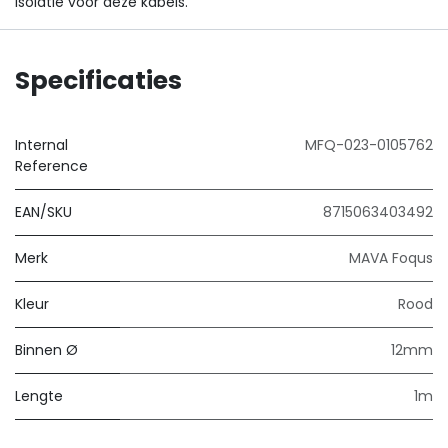
isolatie voor deze kabels.
Specificaties
Internal
MFQ-023-0105762
Reference
EAN/SKU
8715063403492
Merk
MAVA Foqus
Kleur
Rood
Binnen Ø
12mm
Lengte
1m