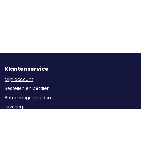
Klantenservice
Mijn account
Bestellen en betalen
Betaalmogelijkheden
Levering
Garantie
Service
Retourzendingen / Annuleren