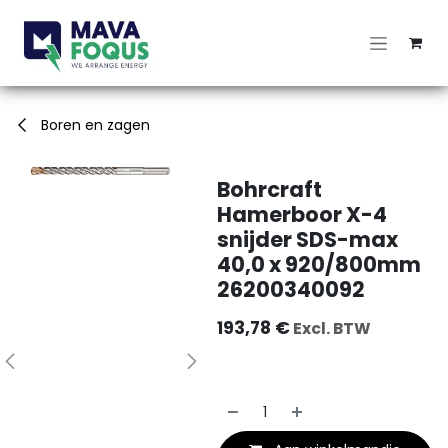
Overslaan naar inhoud
Boren en zagen
Bohrcraft
Hamerboor X-4
snijder SDS-max
40,0 x 920/800mm
26200340092
193,78
€
Excl. BTW